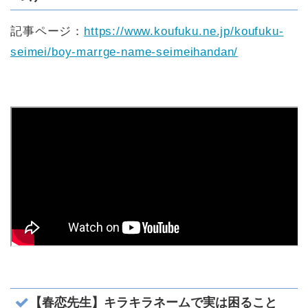
記事ページ：
https://www.koufuku.ne.jp/koufuku-
seimei/boy-marrge-name-
seimeihandan/
【春恋先生】キラキラネームで実は困ること