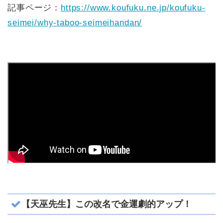
記事ページ：
https://www.koufuku.ne.jp/koufuku-
seimei/why-taboo-seimeihandan/
【天巫先生】この改名で金運劇的アップ！