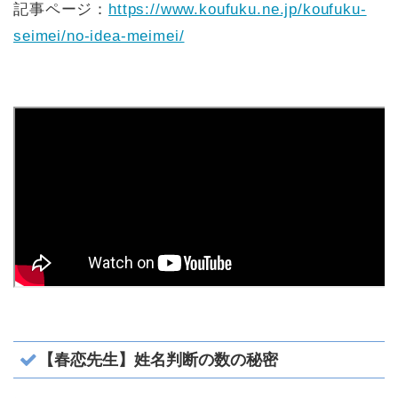
記事ページ：
https://www.koufuku.ne.jp/koufuku-
seimei/no-idea-meimei/
【春恋先生】姓名判断の数の秘密