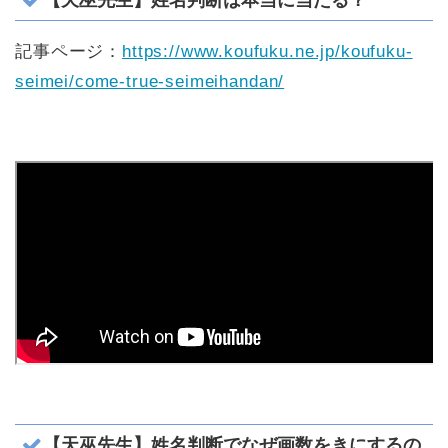
記事ページ：
https://www.koufuku.ne.jp/koufuku-
seimei/come-true-seimeihandan/
【天巫先生】姓名判断でなぜ画数をきにするの