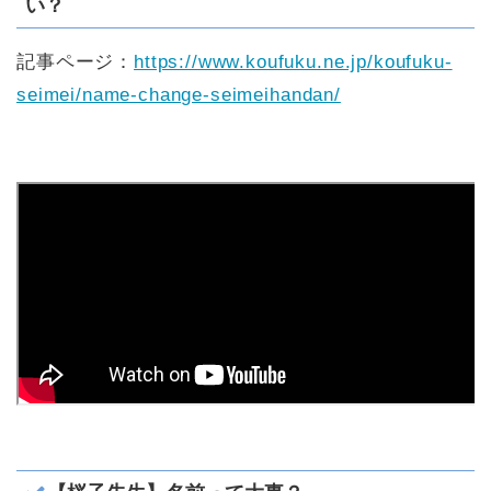
い？
記事ページ：
https://www.koufuku.ne.jp/koufuku-
seimei/name-change-seimeihandan/