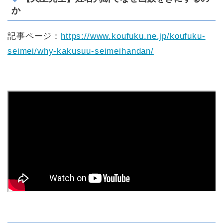
か
記事ページ：
https://www.koufuku.ne.jp/koufuku-
seimei/why-kakusuu-seimeihandan/