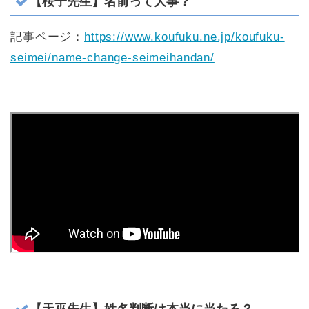
【桜子先生】名前って大事？
記事ページ：
https://www.koufuku.ne.jp/koufuku-
seimei/name-change-seimeihandan/
【天巫先生】姓名判断は本当に当たる？