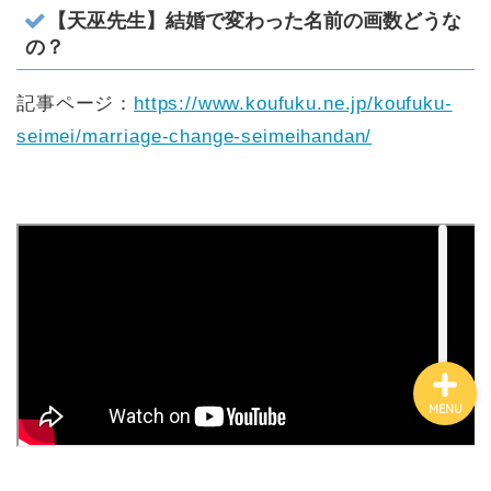
【天巫先生】結婚で変わった名前の画数どうな
の？
有名人鑑定
記事ページ：
https://www.koufuku.ne.jp/koufuku-
seimei/marriage-change-seimeihandan/
姓名判断コラム
他の占い
鑑定士紹介
MENU