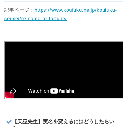
記事ページ：
https://www.koufuku.ne.jp/koufuku-
seimei/re-name-to-fortune/
【天巫先生】実名を変えるにはどうしたらい