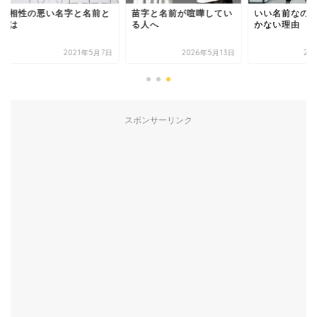
性の悪い名字と名前と
苗字と名前が喧嘩してい
いい名前なのにうま
る人へ
かない理由
2021年5月7日
2026年5月13日
2025年1
スポンサーリンク
有名人鑑定
姓名判断コラム