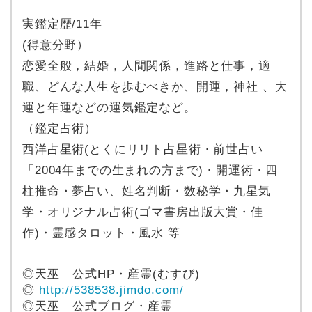
実鑑定歴/11年
(得意分野）
恋愛全般，結婚，人間関係，進路と仕事，適
職、どんな人生を歩むべきか、開運，神社 、大
運と年運などの運気鑑定など。
（鑑定占術）
西洋占星術(とくにリリト占星術・前世占い
「2004年までの生まれの方まで)・開運術・四
柱推命・夢占い、姓名判断・数秘学・九星気
学・オリジナル占術(ゴマ書房出版大賞・佳
作)・霊感タロット・風水 等
◎天巫 公式HP・産霊(むすび)
◎
http://538538.jimdo.com/
◎天巫 公式ブログ・産霊