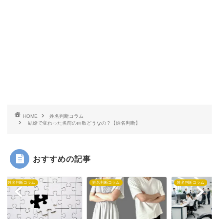
HOME
姓名判断コラム
結婚で変わった名前の画数どうなの？【姓名判断】
おすすめの記事
判断コラム
姓名判断コラム
姓名判断コラム