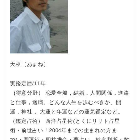
天巫（あまね）
実鑑定歴/11年
(得意分野） 恋愛全般，結婚，人間関係，進路
と仕事，適職、どんな人生を歩むべきか、開
運，神社 、大運と年運などの運気鑑定など。
（鑑定占術） 西洋占星術(とくにリリト占星
術・前世占い「2004年までの生まれの方ま
で)・開運術・四柱推命・夢占い、姓名判断・数