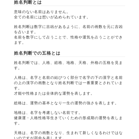
姓名判断とは
意味のない名前はありません。
全ての名前には想いが込められています。
姓名判断は数字に吉凶があるように、名前の画数を元に吉凶
を占います。
名前を数字にして占うことで、性格や運気を占うことができ
ます。
姓名判断での五格とは
姓名判断では、人格、総格、地格、天格、外格の五格を見ま
す。
人格は、名字と名前の結びつく部分で名字の下の漢字と名前
の上の漢字の画数となり姓名判断では一番重要とされていま
す。
才能や性格または全体的な運勢を表します。
総格は、運勢の基本となり一生の運勢の強さを表します。
地格は、名字を考慮しない名前です。
健康運・人格性格等生きていくための形成期の運勢を表しま
す。
天格は、名字の画数となり、生まれて新しくなるわけではな
いのですが宿命を表します。