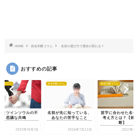
HOME
姓名判断コラム
名前の選び方で運命が変わる？
おすすめの記事
判断コラム
姓名判断コラム
姓名判断コラム
前とツインソウルの不
名前が先に知っている、
苗字に合わせた名付
思議な共鳴
あなたの苦手なこと
考え方とは？【姓
断】
2025年10月1日
2026年7月22日
2021年9