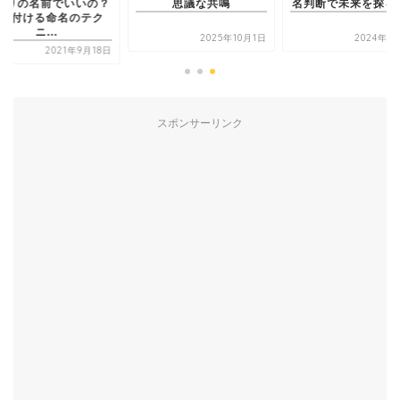
たりの名前でいいの？
思議な共鳴
名判断で未来を探る
を付ける命名のテク
ニ...
2025年10月1日
2024年6
2021年9月18日
スポンサーリンク