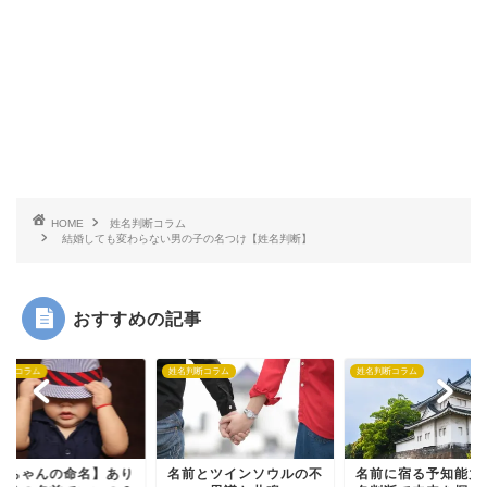
HOME
姓名判断コラム
結婚しても変わらない男の子の名つけ【姓名判断】
おすすめの記事
判断コラム
姓名判断コラム
姓名判断コラム
赤ちゃんの命名】あり
名前とツインソウルの不
名前に宿る予知能力