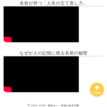
名前が持つ「人生の立て直し力」
有名人鑑定
姓名判断コラム
他の占い
なぜか人の記憶に残る名前の秘密
鑑定士紹介
MENU
2021–2026 無料占い～幸福の姓名判断