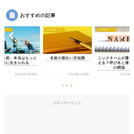
おすすめの記事
判断コラム
姓名判断コラム
姓名判断コラム
の名前、本当はもっと
名前の面白い豆知識
ニックネームが運命
楽に生きられる
える？呼び名と潜在
の関係
2026年3月18日
2024年7月8日
2025年6
スポンサーリンク