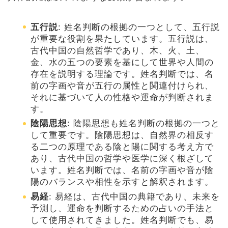
五行説
: 姓名判断の根拠の一つとして、五行説
が重要な役割を果たしています。五行説は、
古代中国の自然哲学であり、木、火、土、
金、水の五つの要素を基にして世界や人間の
存在を説明する理論です。姓名判断では、名
前の字画や音が五行の属性と関連付けられ、
それに基づいて人の性格や運命が判断されま
す。
陰陽思想
: 陰陽思想も姓名判断の根拠の一つと
して重要です。陰陽思想は、自然界の相反す
る二つの原理である陰と陽に関する考え方で
あり、古代中国の哲学や医学に深く根ざして
います。姓名判断では、名前の字画や音が陰
陽のバランスや相性を示すと解釈されます。
易経
: 易経は、古代中国の典籍であり、未来を
予測し、運命を判断するための占いの手法と
して使用されてきました。姓名判断でも、易