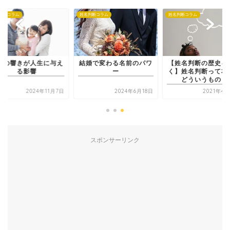
判断コラム
姓名判断コラム
姓名判断コラム
前の響きが人生に与え
結婚で変わる名前のパワ
【姓名判断の歴史を
る影響
ー
く】姓名判断って本
どういうもの？
2024年11月7日
2024年6月18日
2021年4
スポンサーリンク