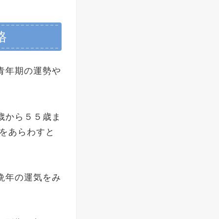
格
青年期の運勢や
。
歳から５５歳ま
望をあらわすと
晩年の運気をみ