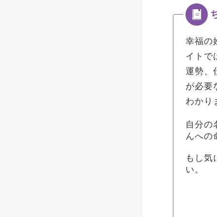
幸福の
イトで
運勢、
が必要
わかり
自分の
んへの
もし気
い。