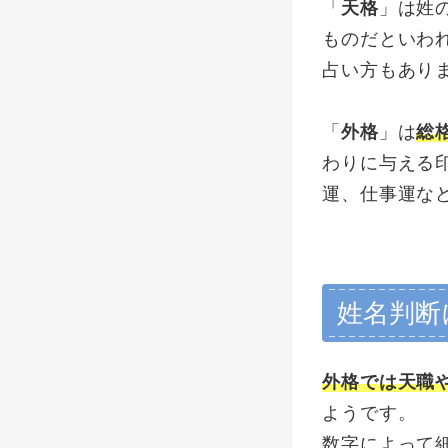
「
天格
」は姓
ものだといわ
占い方もあり
「
外格
」は
総
わりに与える
運、仕事運な
姓名判断
外格では天職
ようです。
数字によって