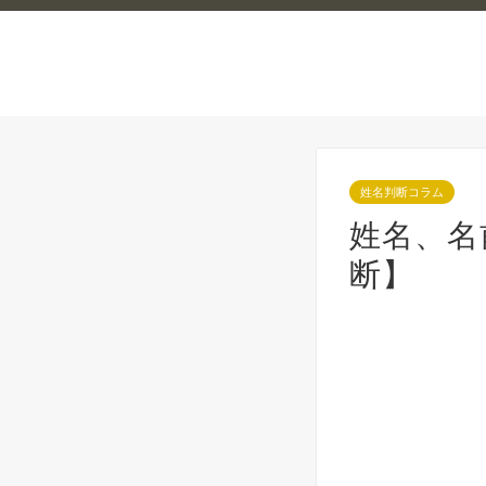
姓名判断コラム
姓名、名
断】