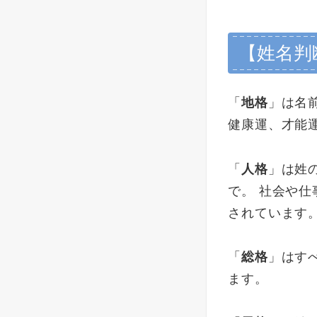
【姓名判
「
地格
」は名
健康運、才能
「
人格
」は姓
で。 社会や
されています
「
総格
」はす
ます。