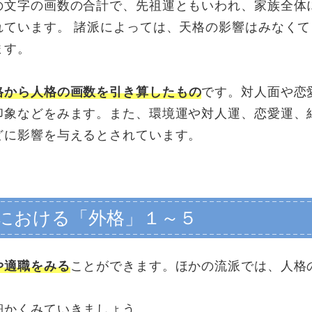
の文字の画数の合計で、先祖運ともいわれ、家族全体
れています。 諸派によっては、天格の影響はみなく
ます。
格から人格の画数を引き算したもの
です。対人面や恋
印象などをみます。また、環境運や対人運、恋愛運、
どに影響を与えるとされています。
における「外格」１～５
や適職をみる
ことができます。ほかの流派では、人格
細かくみていきましょう。