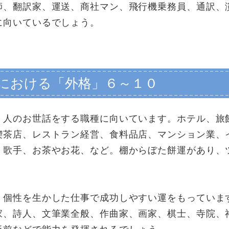
師、翻訳家、運送、商社マン、飛行機乗務員、通訳、
に向いているでしょう。
における「外格」６～１０
、人のお世話をする職種に向いています。ホテル、旅
喫茶店、レストラン経営、食料品店、マンション業、
、歌手、お茶やお花、など。棚からぼた餅運があり、
、個性を生かした仕事で成功しやすい運をもっていま
家、詩人、文筆業全般、作曲家、画家、棋士、寺院、