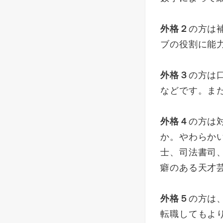
外格２
の方は
ブの役割に能
外格３
の方は
などです。ま
外格４
の方は
か。やわらか
士、司法書司
癖のある天才
外格５
の方は
転職してもよ