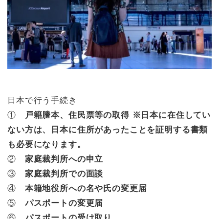
日本で行う手続き
①
戸籍謄本、住民票等の取得 ※日本に在住してい
ない方は、日本に住所があったことを証明する書類
も必要になります。
②
家庭裁判所への申立
③
家庭裁判所での面談
④
本籍地役所への名や氏の変更届
⑤
パスポートの変更届
⑥
パスポートの受け取り