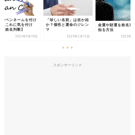
ンネームを付け
「珍しい名前」は吉か凶
れに気を付け
か？個性と運命のジレン
金運や財運を姓名判断で
名判断】
マ
知る方法
2021年5月19日
2025年2月12日
2023年6月8日
スポンサーリンク
有名人鑑定
姓名判断コラム