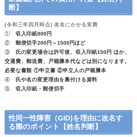
断】
(令和三年四月時点) 改名にかかる実費
①
収入印紙800円
②
郵便切手200円～1500円ほど
③
氏の変更場合は許可後、収入印紙150円 ほか、
交通費、郵送費、戸籍謄本代などは別になります。
必要な書類 ①申立書 ②申立人の戸籍謄本
④
氏や名の変更理由を裏付ける資料
⑤
収入印紙・郵便切手
性同一性障害（GID)を理由に改名す
る際のポイント【姓名判断】