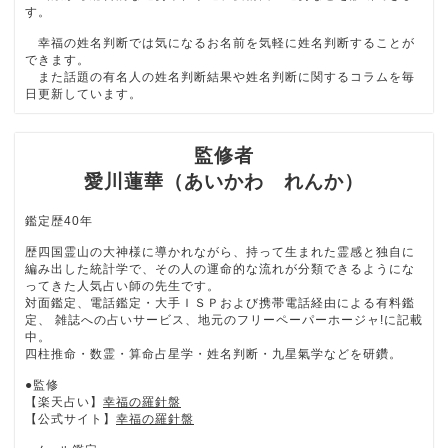
す。
幸福の姓名判断では気になるお名前を気軽に姓名判断することが
できます。
また話題の有名人の姓名判断結果や姓名判断に関するコラムを毎
日更新しています。
監修者
愛川蓮華（あいかわ れんか）
鑑定歴40年
歴四国霊山の大神様に導かれながら、持って生まれた霊感と独自に
編み出した統計学で、その人の運命的な流れが分類できるようにな
ってきた人気占い師の先生です。
対面鑑定、電話鑑定・大手ＩＳＰおよび携帯電話経由による有料鑑
定、 雑誌への占いサービス、地元のフリーペーパーホージャ!に記載
中。
四柱推命・数霊・算命占星学・姓名判断・九星氣学などを研鑽。
●監修
【楽天占い】
幸福の羅針盤
【公式サイト】
幸福の羅針盤