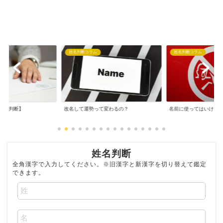
姓名判断コラム
姓名判断コラム
姓名判断】
改名して運勢って変わるの？
名前に使ってはいけな
姓名判断
全角漢字で入力してください。※旧漢字と新漢字を切り替えて鑑定
できます。