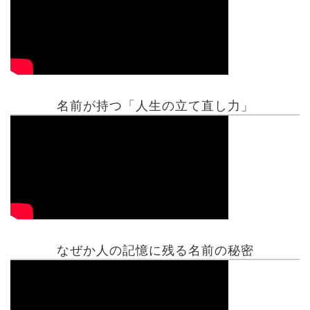
名前が持つ「人生の立て直し力」
有名人鑑定
姓名判断コラム
他の占い
なぜか人の記憶に残る名前の秘密
鑑定士紹介