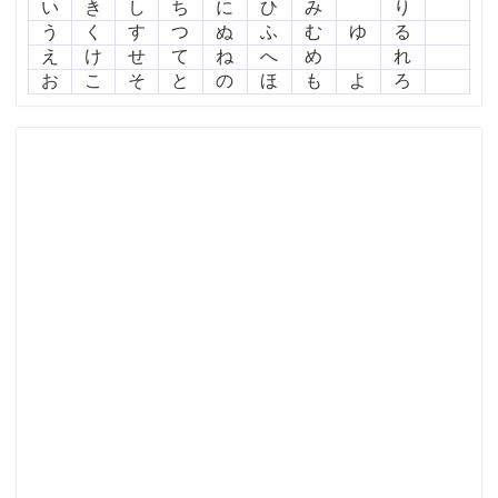
い
き
し
ち
に
ひ
み
り
う
く
す
つ
ぬ
ふ
む
ゆ
る
え
け
せ
て
ね
へ
め
れ
お
こ
そ
と
の
ほ
も
よ
ろ