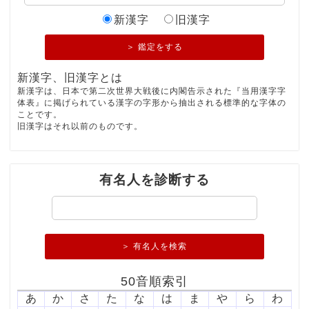
新漢字
旧漢字
＞ 鑑定をする
新漢字、旧漢字とは
新漢字は、日本で第二次世界大戦後に内閣告示された『当用漢字字
体表』に掲げられている漢字の字形から抽出される標準的な字体の
ことです。
旧漢字はそれ以前のものです。
有名人を診断する
＞ 有名人を検索
50音順索引
あ
か
さ
た
な
は
ま
や
ら
わ