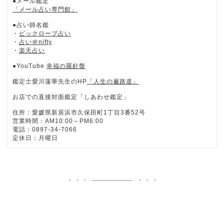
●メール鑑定
「メール占い専門館」
●占い師名鑑
・
ビックローブ占い
・
占い＠nifty
・
楽天占い
●YouTube
幸福の羅針盤
鑑定士愛川蓮華先生のHP
「人生の遍路道」
お店での直接対面鑑定「しあわせ鑑定」
住所：愛媛県新居浜市久保田町1丁目3番52号
営業時間：AM10:00～PM6:00
電話：0897-34-7066
定休日：月曜日