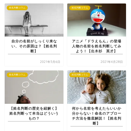
姓名判断コラム
姓名判断コラム
自分の名前がしっくり来な
アニメ「ドラえもん」の登場
い、その原因は？【姓名判
人物の名前を姓名判断してみ
断】
よう！【出木杉 英才】
2021年5月6日
2021年4月28日
姓名判断コラム
姓名判断コラム
【姓名判断の歴史を紐解く】
何から名前を考えたらいいか
姓名判断って本当はどういう
分からない！命名のアプロー
もの？
チ方法を徹底解説！【姓名判
断】