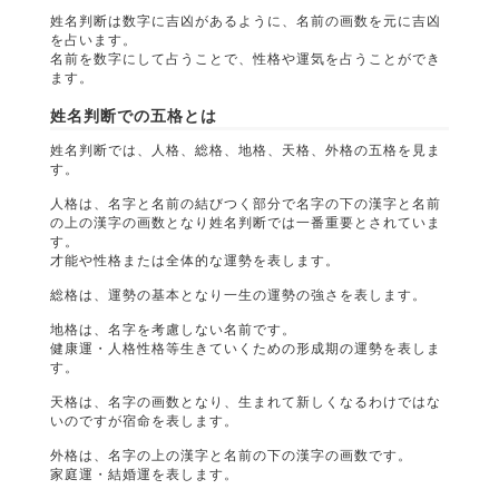
姓名判断は数字に吉凶があるように、名前の画数を元に吉凶
を占います。
名前を数字にして占うことで、性格や運気を占うことができ
ます。
姓名判断での五格とは
姓名判断では、人格、総格、地格、天格、外格の五格を見ま
す。
人格は、名字と名前の結びつく部分で名字の下の漢字と名前
の上の漢字の画数となり姓名判断では一番重要とされていま
す。
才能や性格または全体的な運勢を表します。
総格は、運勢の基本となり一生の運勢の強さを表します。
地格は、名字を考慮しない名前です。
健康運・人格性格等生きていくための形成期の運勢を表しま
す。
天格は、名字の画数となり、生まれて新しくなるわけではな
いのですが宿命を表します。
外格は、名字の上の漢字と名前の下の漢字の画数です。
家庭運・結婚運を表します。