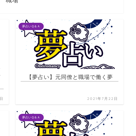
職場
夢占いＱ＆Ａ
て
【夢占い】元同僚と職場で働く夢
2日
2021年7月22日
夢占いＱ＆Ａ