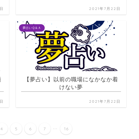
2日
2021年7月22日
夢占いＱ＆Ａ
頼
【夢占い】以前の職場になかなか着
けない夢
2日
2021年7月22日
...
4
5
6
7
16