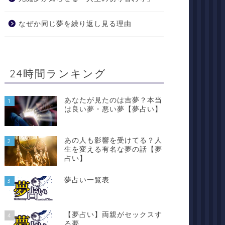
なぜか同じ夢を繰り返し見る理由
24時間ランキング
あなたが見たのは吉夢？本当
1
は良い夢・悪い夢【夢占い】
あの人も影響を受けてる？人
2
生を変える有名な夢の話【夢
占い】
夢占い一覧表
3
【夢占い】両親がセックスす
4
る夢