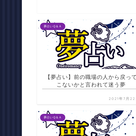
夢占いＱ＆Ａ
【夢占い】前の職場の人から戻っ
こないかと言われて迷う夢
2021年7月2
夢占いＱ＆Ａ