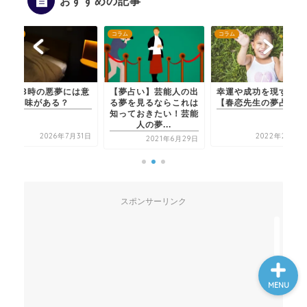
おすすめの記事
コラム
コラム
コラム
ホーム
深夜3時の悪夢には意
【夢占い】芸能人の出
幸運や成功を現す吉夢
味がある？
る夢を見るならこれは
【春恋先生の夢占い】
知っておきたい！芸能
人の夢...
夢占い一覧表
2026年7月31日
2022年2月9日
2021年6月29日
他の占いサイト
スポンサーリンク
最新記事動画
MENU