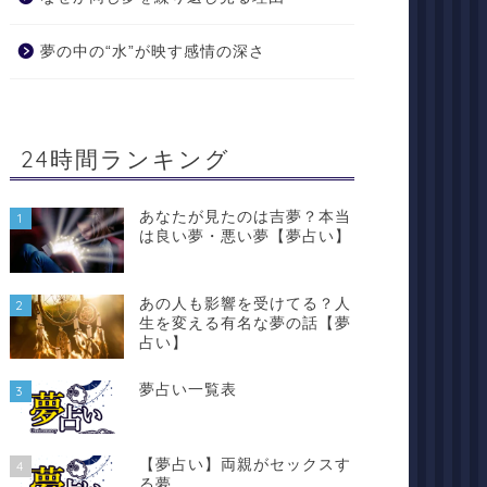
夢の中の“水”が映す感情の深さ
24時間ランキング
あなたが見たのは吉夢？本当
1
は良い夢・悪い夢【夢占い】
あの人も影響を受けてる？人
2
生を変える有名な夢の話【夢
占い】
夢占い一覧表
3
【夢占い】両親がセックスす
4
る夢