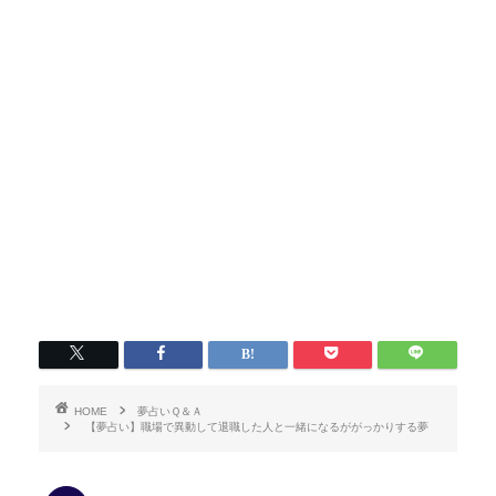
HOME
夢占いＱ＆Ａ
【夢占い】職場で異動して退職した人と一緒になるががっかりする夢