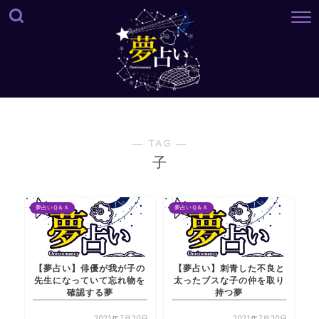
― TAG ―
子
夢占いＱ＆Ａ
夢占いＱ＆Ａ
【夢占い】俳優が我が子の
【夢占い】刺青した不良と
先生になっていて忘れ物を
太ったブスな子の仲を取り
確認する夢
持つ夢
2021年7月20日
2021年7月20日