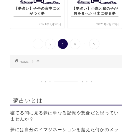
【夢占い】子牛の背中に火
【夢占い】小鹿と猪の子が
がつく夢
餌を食べたり木に登る夢
2021年7月20日
2021年7月20日
...
1
2
3
4
9
HOME
子
夢占いとは
寝てる間に見る夢は単なる記憶や想像だと思ってい
ませんか？
夢には自分のイマジネーションを超えた何かのメッ