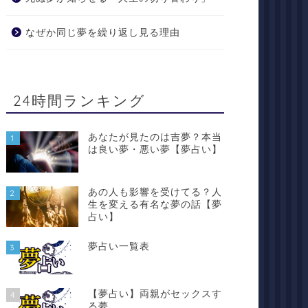
なぜか同じ夢を繰り返し見る理由
24時間ランキング
あなたが見たのは吉夢？本当
1
は良い夢・悪い夢【夢占い】
あの人も影響を受けてる？人
2
生を変える有名な夢の話【夢
占い】
夢占い一覧表
3
【夢占い】両親がセックスす
4
る夢