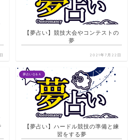
、
【夢占い】競技大会やコンテストの
夢
2日
2021年7月22日
夢占いＱ＆Ａ
で
【夢占い】ハードル競技の準備と練
習をする夢