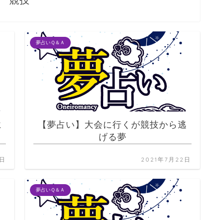
競技
夢占いＱ＆Ａ
に
【夢占い】大会に行くが競技から逃
げる夢
2日
2021年7月22日
夢占いＱ＆Ａ