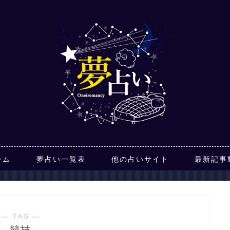
ーム
夢占い一覧表
他の占いサイト
最新記事
― TAG ―