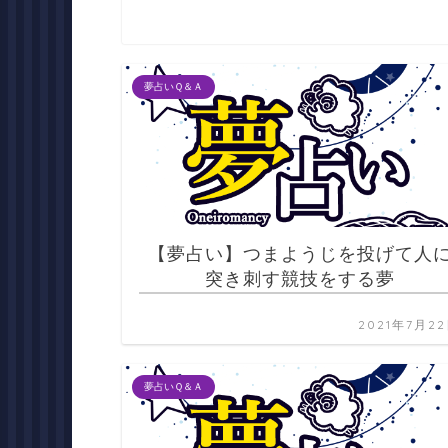
夢占いＱ＆Ａ
【夢占い】つまようじを投げて人
突き刺す競技をする夢
2021年7月2
夢占いＱ＆Ａ