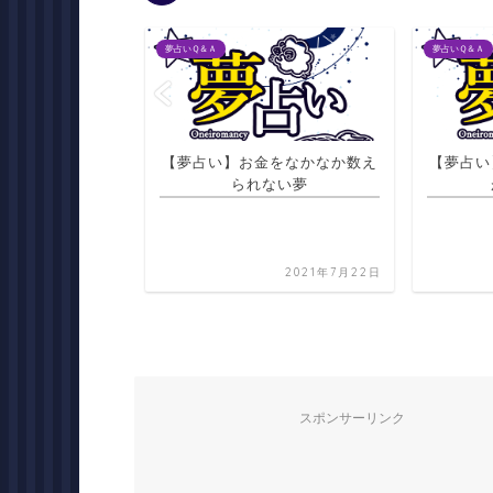
夢占いＱ＆Ａ
夢占いＱ＆Ａ
金をなかなか数え
【夢占い】死人や死にかけた人
【夢占
ない夢
が生き返る夢
2021年7月22日
2021年7月20日
スポンサーリンク