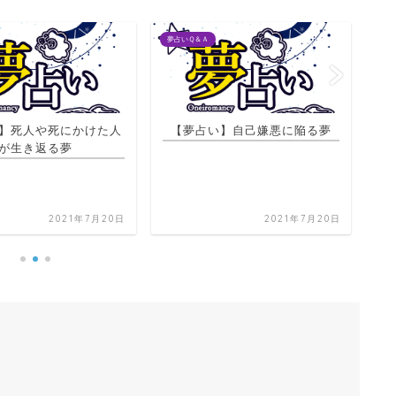
夢占いＱ＆Ａ
夢占
い】自己嫌悪に陥る夢
【夢占い】お金をなかなか数え
【
られない夢
2021年7月20日
2021年7月22日