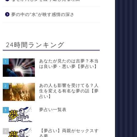
夢の中の“水”が映す感情の深さ
24時間ランキング
あなたが見たのは吉夢？本当
1
は良い夢・悪い夢【夢占い】
あの人も影響を受けてる？人
2
生を変える有名な夢の話【夢
占い】
夢占い一覧表
3
【夢占い】両親がセックスす
4
る夢