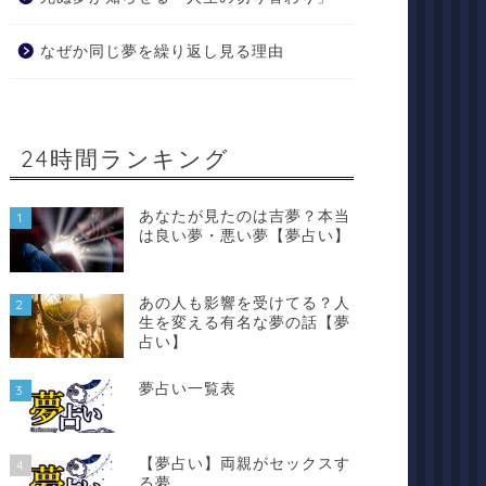
なぜか同じ夢を繰り返し見る理由
24時間ランキング
あなたが見たのは吉夢？本当
1
は良い夢・悪い夢【夢占い】
あの人も影響を受けてる？人
2
生を変える有名な夢の話【夢
占い】
夢占い一覧表
3
【夢占い】両親がセックスす
4
る夢