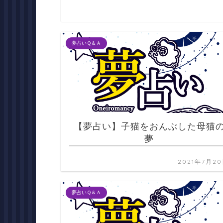
夢占いＱ＆Ａ
【夢占い】子猫をおんぶした母猫
夢
2021年7月2
夢占いＱ＆Ａ