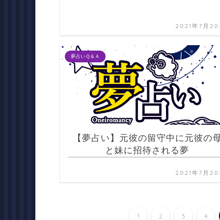
2021年7月2
夢占いＱ＆Ａ
【夢占い】元彼の留守中に元彼の
と妹に招待される夢
2021年7月2
1
2
3
4