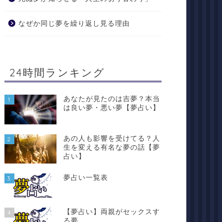
なぜか同じ夢を繰り返し見る理由
24時間ランキング
あなたが見たのは吉夢？本当
1
は良い夢・悪い夢【夢占い】
あの人も影響を受けてる？人
2
生を変える有名な夢の話【夢
占い】
夢占い一覧表
3
【夢占い】両親がセックスす
4
る夢