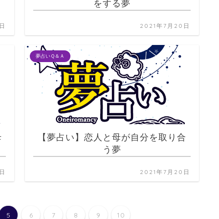
をする夢
0日
2021年7月20日
夢占いＱ＆Ａ
母
【夢占い】恋人と母が自分を取り合
う夢
0日
2021年7月20日
5
6
7
8
9
10