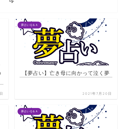
母
夢占いＱ＆Ａ
の
【夢占い】亡き母に向かって泣く夢
0日
2021年7月20日
夢占いＱ＆Ａ