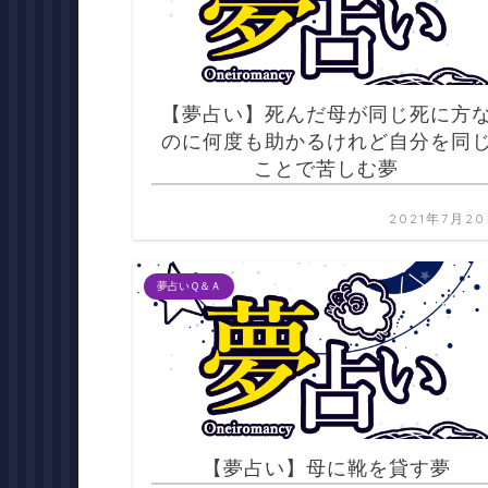
【夢占い】死んだ母が同じ死に方
のに何度も助かるけれど自分を同
ことで苦しむ夢
2021年7月2
夢占いＱ＆Ａ
【夢占い】母に靴を貸す夢