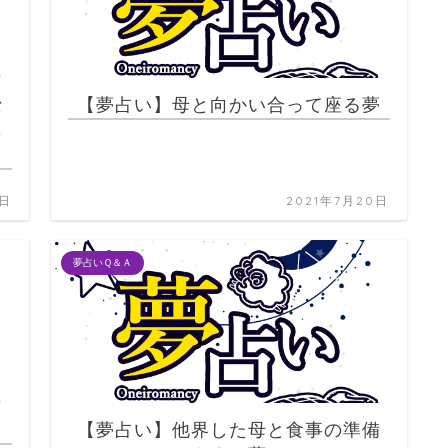
な
【夢占い】母と向かい合って座る夢
じ
0日
2021年7月20日
夢占いＱ＆Ａ
【夢占い】他界した母と食事の準備