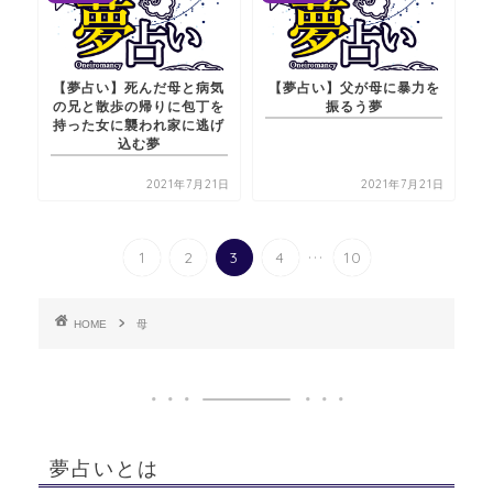
【夢占い】死んだ母と病気
【夢占い】父が母に暴力を
の兄と散歩の帰りに包丁を
振るう夢
持った女に襲われ家に逃げ
込む夢
2021年7月21日
2021年7月21日
...
1
2
3
4
10
HOME
母
夢占いとは