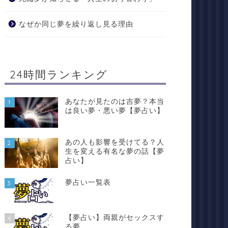
なぜか同じ夢を繰り返し見る理由
24時間ランキング
あなたが見たのは吉夢？本当
1
は良い夢・悪い夢【夢占い】
あの人も影響を受けてる？人
2
生を変える有名な夢の話【夢
占い】
夢占い一覧表
3
【夢占い】両親がセックスす
4
る夢