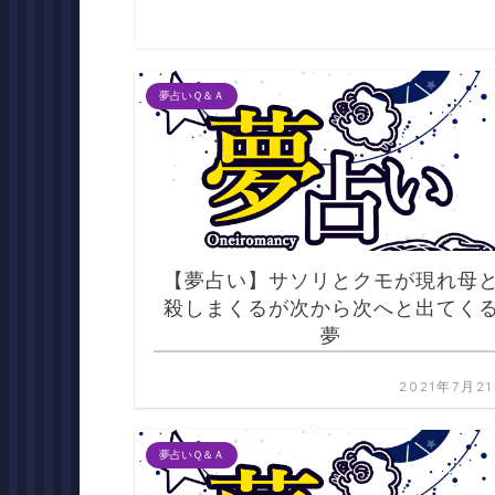
夢占いＱ＆Ａ
【夢占い】サソリとクモが現れ母
殺しまくるが次から次へと出てく
夢
2021年7月2
夢占いＱ＆Ａ