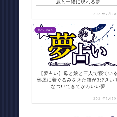
鹿と一緒に現れる夢
2021年7月2
夢占いＱ＆Ａ
【夢占い】母と娘と三人で寝てい
部屋に着ぐるみをきた猫が3びきい
なついてきてかわいい夢
2021年7月2