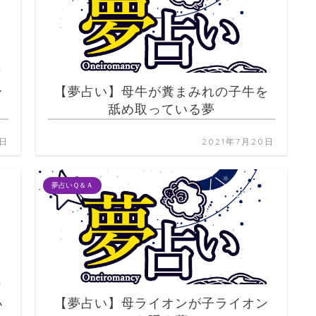
ー
【夢占い】母牛が糞まみれの子牛を
舐め取っている夢
0日
2021年7月20日
夢占いＱ＆Ａ
小
【夢占い】母ライオンが子ライオン