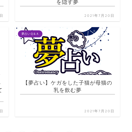
を隠す夢
0日
2021年7月20日
夢占いＱ＆Ａ
る
【夢占い】ケガをした子猫が母猫の
て
乳を飲む夢
0日
2021年7月20日