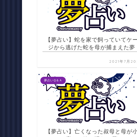
【夢占い】蛇を家で飼っていてケ
ジから逃げた蛇を母が捕まえた夢
2021年7月2
夢占いＱ＆Ａ
【夢占い】亡くなった叔母と母が