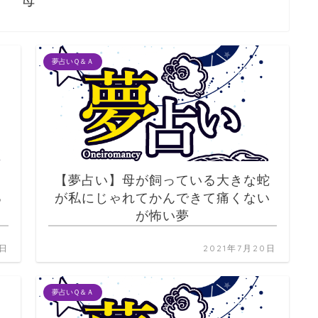
母
夢占いＱ＆Ａ
と
【夢占い】母が飼っている大きな蛇
る
が私にじゃれてかんできて痛くない
が怖い夢
1日
2021年7月20日
夢占いＱ＆Ａ