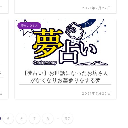
2日
2021年7月22日
夢占いＱ＆Ａ
夢
【夢占い】お世話になったお坊さん
がなくなりお墓参りをする夢
2日
2021年7月22日
...
5
6
7
8
37