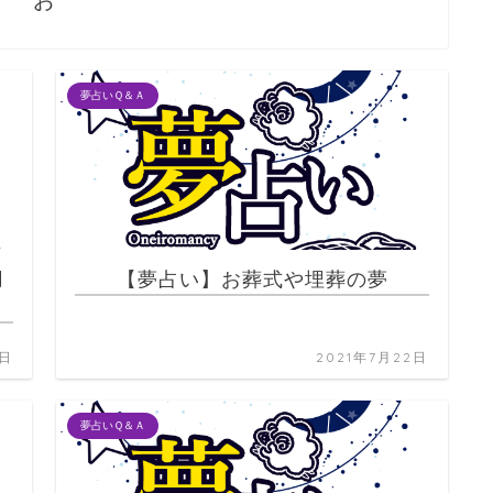
お
夢占いＱ＆Ａ
用
【夢占い】お葬式や埋葬の夢
2日
2021年7月22日
夢占いＱ＆Ａ