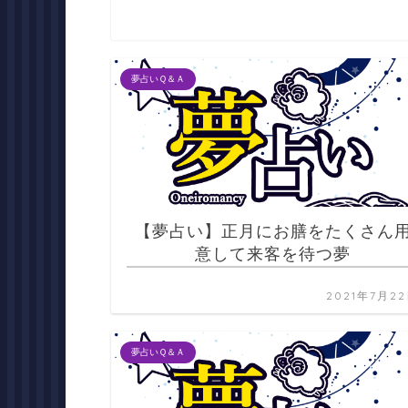
夢占いＱ＆Ａ
【夢占い】正月にお膳をたくさん
意して来客を待つ夢
2021年7月2
夢占いＱ＆Ａ