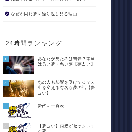
なぜか同じ夢を繰り返し見る理由
24時間ランキング
あなたが見たのは吉夢？本当
1
は良い夢・悪い夢【夢占い】
あの人も影響を受けてる？人
2
生を変える有名な夢の話【夢
占い】
夢占い一覧表
3
【夢占い】両親がセックスす
4
る夢