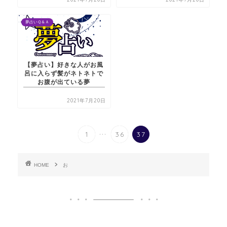
夢占いＱ＆Ａ
【夢占い】好きな人がお風
呂に入らず髪がネトネトで
お腹が出ている夢
2021年7月20日
...
1
36
37
HOME
お