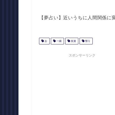
【夢占い】近いうちに人間関係に
お
一緒
友達
祭り
スポンサーリンク