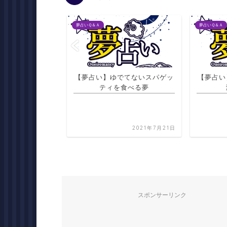
夢占いＱ＆Ａ
夢占いＱ＆Ａ
でてないスパゲッ
【夢占い】風呂に入ったら体が
【夢占い
食べる夢
溶けて痛い夢
ルで
2021年7月21日
2021年7月21日
スポンサーリンク