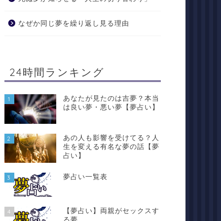
なぜか同じ夢を繰り返し見る理由
24時間ランキング
あなたが見たのは吉夢？本当
1
は良い夢・悪い夢【夢占い】
あの人も影響を受けてる？人
2
生を変える有名な夢の話【夢
占い】
夢占い一覧表
3
【夢占い】両親がセックスす
4
る夢