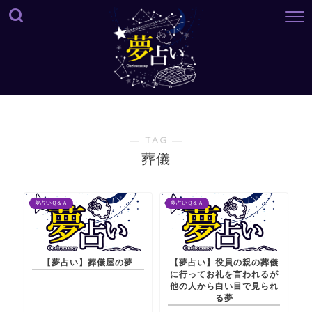
― TAG ―
葬儀
夢占いＱ＆Ａ
夢占いＱ＆Ａ
【夢占い】葬儀屋の夢
【夢占い】役員の親の葬儀
に行ってお礼を言われるが
他の人から白い目で見られ
る夢