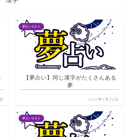
漢字
夢占いＱ＆Ａ
当
【夢占い】同じ漢字がたくさんある
夢
2日
2021年7月22日
夢占いＱ＆Ａ