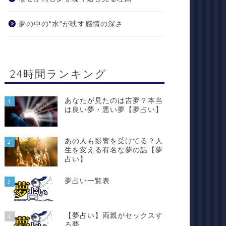
夢の中の“水”が映す感情の深さ
24時間ランキング
あなたが見たのは吉夢？本当
1
は良い夢・悪い夢【夢占い】
あの人も影響を受けてる？人
2
生を変える有名な夢の話【夢
占い】
夢占い一覧表
3
【夢占い】両親がセックスす
4
る夢