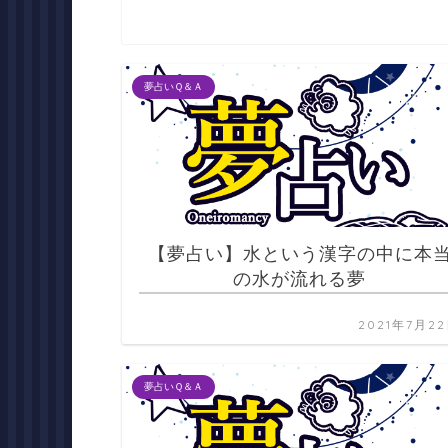
夢占いＱ＆Ａ
【夢占い】水という漢字の中に本
の水が流れる夢
2021年7月2
夢占いＱ＆Ａ