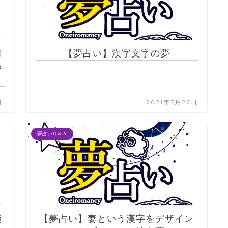
前
【夢占い】漢字文字の夢
わ
2日
2021年7月22日
夢占いＱ＆Ａ
漢
【夢占い】妻という漢字をデザイン