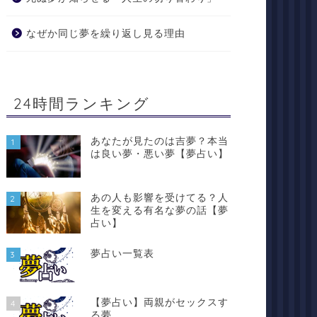
なぜか同じ夢を繰り返し見る理由
24時間ランキング
あなたが見たのは吉夢？本当
1
は良い夢・悪い夢【夢占い】
あの人も影響を受けてる？人
2
生を変える有名な夢の話【夢
占い】
夢占い一覧表
3
【夢占い】両親がセックスす
4
る夢