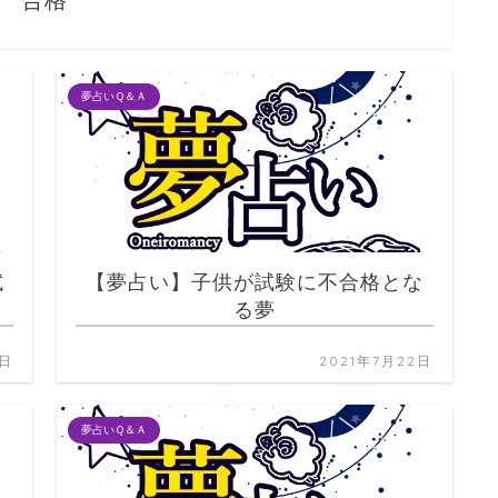
合格
夢占いＱ＆Ａ
試
【夢占い】子供が試験に不合格とな
る夢
2日
2021年7月22日
夢占いＱ＆Ａ