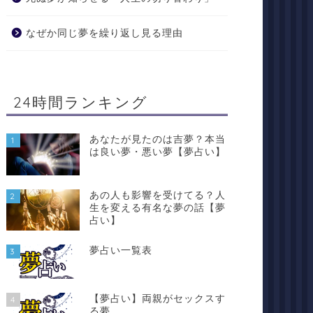
なぜか同じ夢を繰り返し見る理由
24時間ランキング
あなたが見たのは吉夢？本当
1
は良い夢・悪い夢【夢占い】
あの人も影響を受けてる？人
2
生を変える有名な夢の話【夢
占い】
夢占い一覧表
3
【夢占い】両親がセックスす
4
る夢