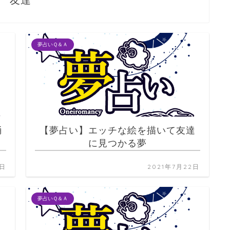
友達
夢占いＱ＆Ａ
踊
【夢占い】エッチな絵を描いて友達
に見つかる夢
2日
2021年7月22日
夢占いＱ＆Ａ