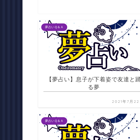
夢占いＱ＆Ａ
【夢占い】息子が下着姿で友達と
る夢
2021年7月2
夢占いＱ＆Ａ