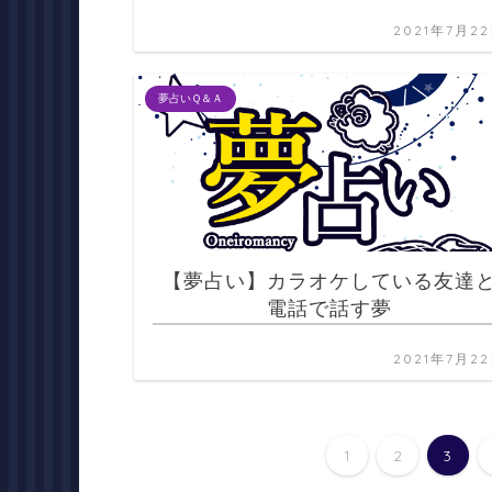
2021年7月2
夢占いＱ＆Ａ
【夢占い】カラオケしている友達
電話で話す夢
2021年7月2
1
2
3