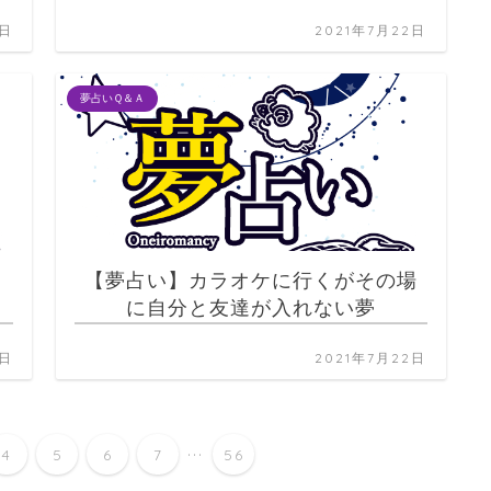
2日
2021年7月22日
夢占いＱ＆Ａ
と
【夢占い】カラオケに行くがその場
に自分と友達が入れない夢
2日
2021年7月22日
...
4
5
6
7
56