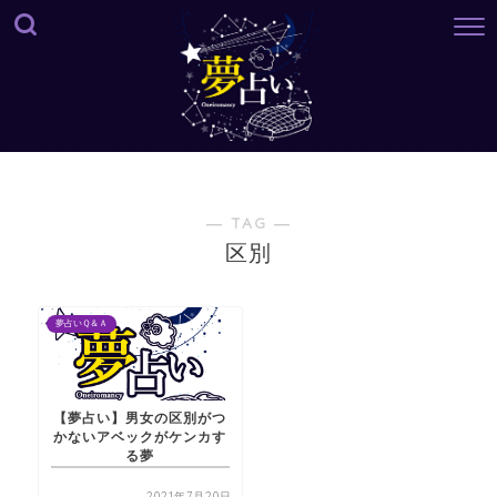
― TAG ―
区別
夢占いＱ＆Ａ
【夢占い】男女の区別がつ
かないアベックがケンカす
る夢
2021年7月20日