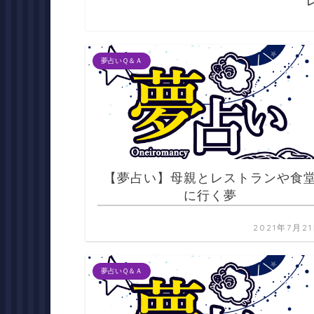
夢占いＱ＆Ａ
【夢占い】母親とレストランや食
に行く夢
2021年7月2
夢占いＱ＆Ａ