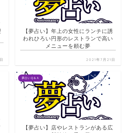
理
【夢占い】年上の女性にランチに誘
われひろい円形のレストランで高い
メニューを頼む夢
1日
2021年7月21日
夢占いＱ＆Ａ
て
【夢占い】店やレストランがある広