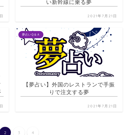
い新幹線に乗る夢
1日
2021年7月21日
夢占いＱ＆Ａ
ツ
【夢占い】外国のレストランで手振
夢
りで注文する夢
1日
2021年7月21日
2
3
4