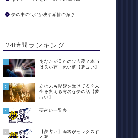
夢の中の“水”が映す感情の深さ
24時間ランキング
あなたが見たのは吉夢？本当
1
は良い夢・悪い夢【夢占い】
あの人も影響を受けてる？人
2
生を変える有名な夢の話【夢
占い】
夢占い一覧表
3
【夢占い】両親がセックスす
4
る夢