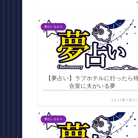
夢占いＱ＆Ａ
【夢占い】ラブホテルに行ったら
合室に夫がいる夢
2021年7月2
夢占いＱ＆Ａ