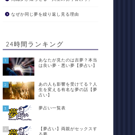
なぜか同じ夢を繰り返し見る理由
24時間ランキング
あなたが見たのは吉夢？本当
1
は良い夢・悪い夢【夢占い】
あの人も影響を受けてる？人
2
生を変える有名な夢の話【夢
占い】
夢占い一覧表
3
【夢占い】両親がセックスす
4
る夢