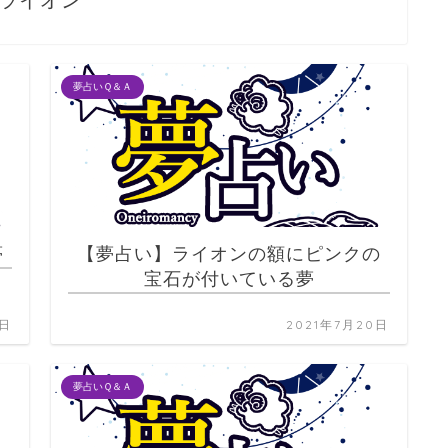
ライオン
夢占いＱ＆Ａ
夢
【夢占い】ライオンの額にピンクの
宝石が付いている夢
0日
2021年7月20日
夢占いＱ＆Ａ