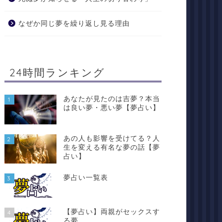
なぜか同じ夢を繰り返し見る理由
24時間ランキング
あなたが見たのは吉夢？本当
1
は良い夢・悪い夢【夢占い】
あの人も影響を受けてる？人
2
生を変える有名な夢の話【夢
占い】
夢占い一覧表
3
【夢占い】両親がセックスす
4
る夢