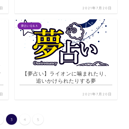
0日
2021年7月20日
夢占いＱ＆Ａ
け
【夢占い】ライオンに噛まれたり、
追いかけられたりする夢
0日
2021年7月20日
2
3
4
5