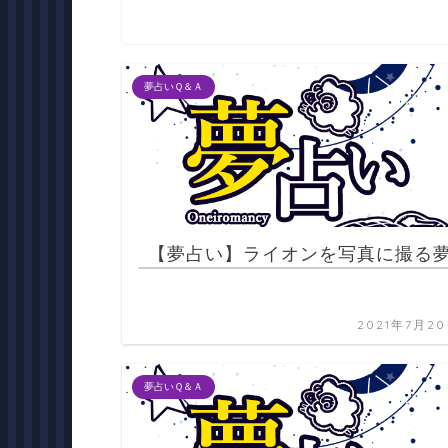
夢占いＱ＆Ａ
【夢占い】ライオンを写真に撮る
2021年7月2
夢占いＱ＆Ａ