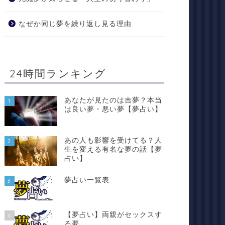
なぜか同じ夢を繰り返し見る理由
24時間ランキング
あなたが見たのは吉夢？本当
1
は良い夢・悪い夢【夢占い】
あの人も影響を受けてる？人
2
生を変える有名な夢の話【夢
占い】
夢占い一覧表
3
【夢占い】両親がセックスす
4
る夢