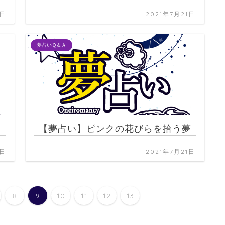
1日
2021年7月21日
夢占いＱ＆Ａ
【夢占い】ピンクの花びらを拾う夢
1日
2021年7月21日
8
9
10
11
12
13