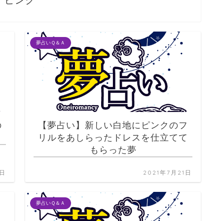
ピンク
夢占いＱ＆Ａ
の
【夢占い】新しい白地にピンクのフ
リルをあしらったドレスを仕立てて
もらった夢
1日
2021年7月21日
夢占いＱ＆Ａ