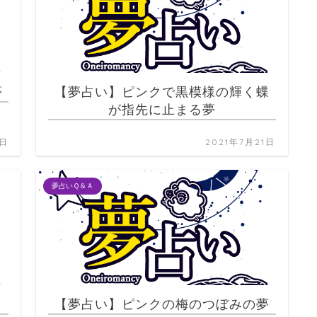
夢
【夢占い】ピンクで黒模様の輝く蝶
が指先に止まる夢
1日
2021年7月21日
夢占いＱ＆Ａ
【夢占い】ピンクの梅のつぼみの夢