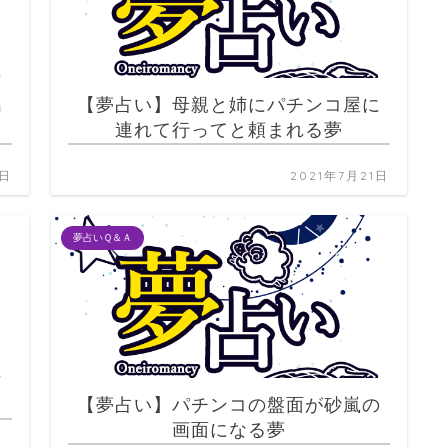
出
【夢占い】母親と姉にパチンコ屋に
連れて行ってと頼まれる夢
1日
2021年7月21日
夢占いＱ＆Ａ
【夢占い】パチンコの盤面が砂嵐の
画面になる夢