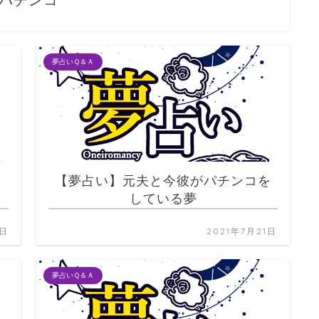
パチンコ
夢占いＱ＆Ａ
タ
【夢占い】元夫と今彼がパチンコを
している夢
2日
2021年7月21日
夢占いＱ＆Ａ