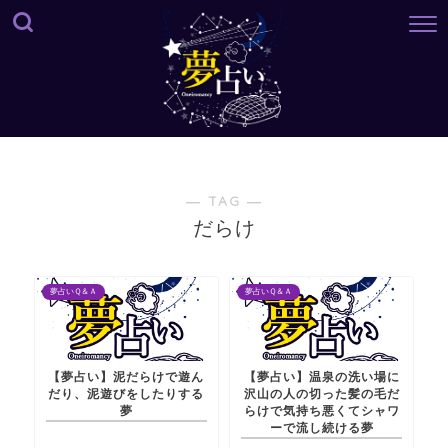
― TAG ―
だらけ
夢占いＱ＆Ａ
夢占いＱ＆Ａ
【夢占い】泥だらけで遊ん
【夢占い】温泉の洗い場に
だり、泥遊びをしたりする
沢山の人の切った髪の毛だ
夢
らけで気持ち悪くてシャワ
ーで流し続ける夢