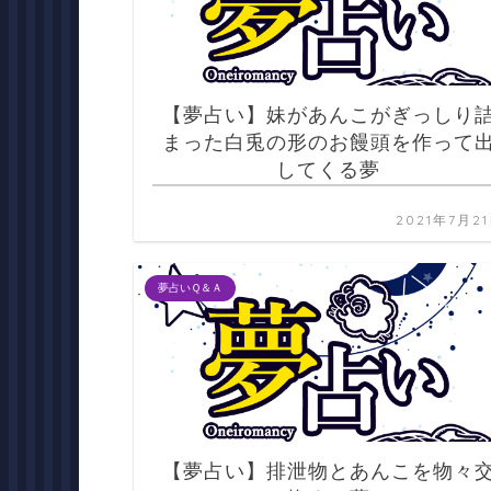
【夢占い】妹があんこがぎっしり
まった白兎の形のお饅頭を作って
してくる夢
2021年7月2
夢占いＱ＆Ａ
【夢占い】排泄物とあんこを物々