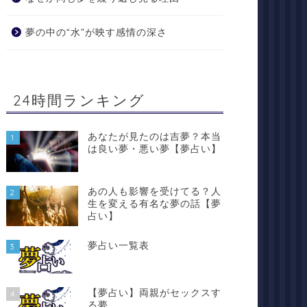
夢の中の“水”が映す感情の深さ
24時間ランキング
あなたが見たのは吉夢？本当
1
は良い夢・悪い夢【夢占い】
あの人も影響を受けてる？人
2
生を変える有名な夢の話【夢
占い】
夢占い一覧表
3
【夢占い】両親がセックスす
4
る夢