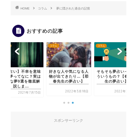
HOME
コラム
夢に隠された過去の記憶
おすすめの記事
コラム
コラム
コラム
【夢占い】不幸を意味
好きな人や気になる人
そもそも夢占いってど
する夢ってなに？実は
物が出てきたり…【翆
ういうもの？【春恋先
危険な夢9選を徹底解
春先生の夢占い】
生の夢占い】
説しま...
2022年3月18日
2022年3月9日
2021年7月15日
スポンサーリンク