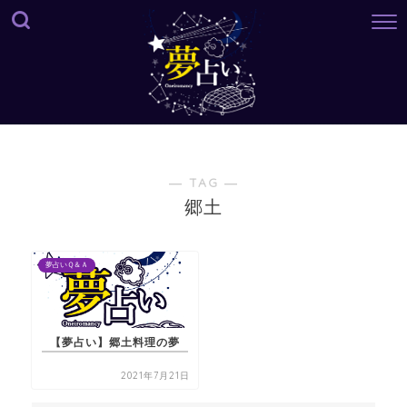
― TAG ―
郷土
夢占いＱ＆Ａ
【夢占い】郷土料理の夢
2021年7月21日