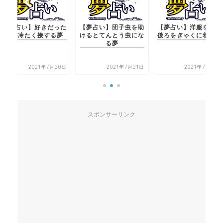
好きだった
【夢占い】団子虫を助
【夢占い】洋服を前と
【夢占
く接する夢
けるとてんとう虫にな
後ろをぎゃくに着る夢
人が冷
る夢
21年7月20日
2021年7月21日
2021年7月21日
スポンサーリンク