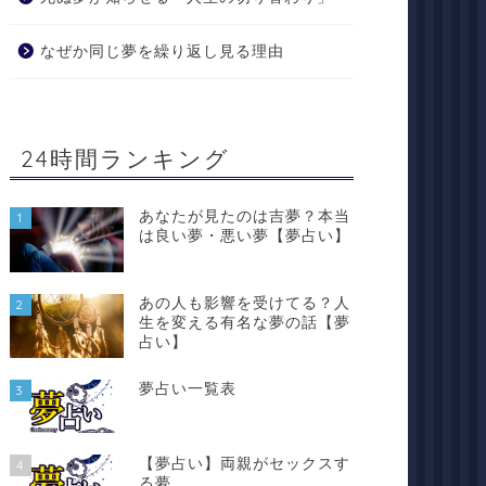
なぜか同じ夢を繰り返し見る理由
24時間ランキング
あなたが見たのは吉夢？本当
1
は良い夢・悪い夢【夢占い】
あの人も影響を受けてる？人
2
生を変える有名な夢の話【夢
占い】
夢占い一覧表
3
【夢占い】両親がセックスす
4
る夢