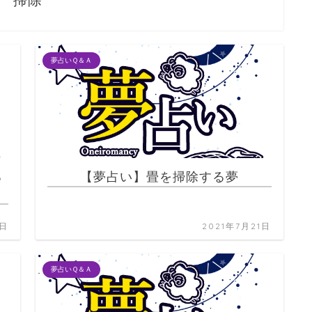
掃除
夢占いＱ＆Ａ
る
【夢占い】畳を掃除する夢
1日
2021年7月21日
夢占いＱ＆Ａ