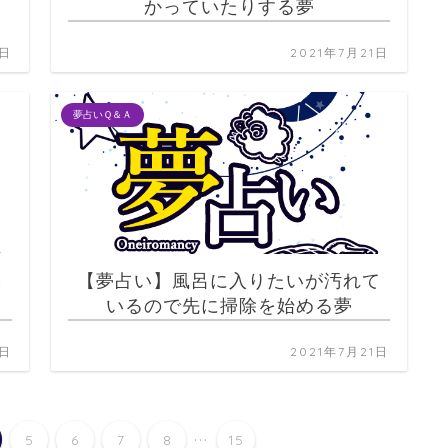
かっていたりする夢
1日
2021年7月21日
夢占いＱ＆Ａ
し
【夢占い】風呂に入りたいが汚れて
いるので先に掃除を始める夢
1日
2021年7月21日
...
5
6
7
8
15