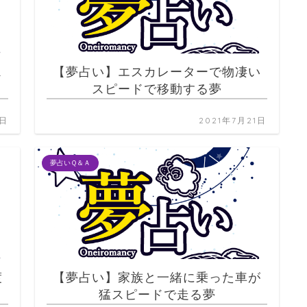
ス
【夢占い】エスカレーターで物凄い
スピードで移動する夢
2日
2021年7月21日
夢占いＱ＆Ａ
渡
【夢占い】家族と一緒に乗った車が
猛スピードで走る夢