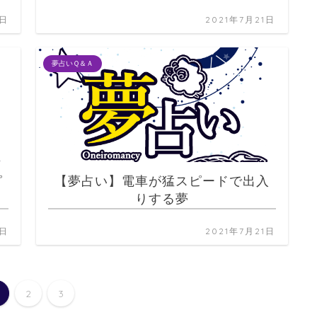
1日
2021年7月21日
夢占いＱ＆Ａ
ピ
【夢占い】電車が猛スピードで出入
りする夢
1日
2021年7月21日
2
3