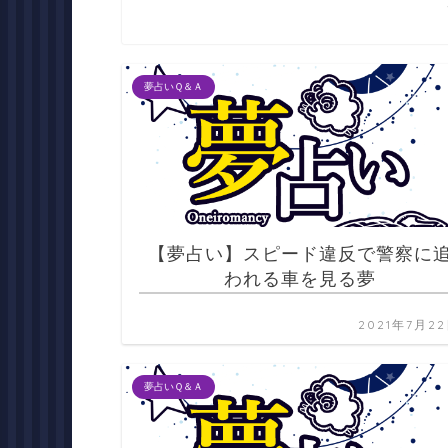
夢占いＱ＆Ａ
【夢占い】スピード違反で警察に
われる車を見る夢
2021年7月2
夢占いＱ＆Ａ