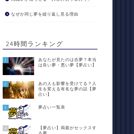
なぜか同じ夢を繰り返し見る理由
24時間ランキング
あなたが見たのは吉夢？本当
1
は良い夢・悪い夢【夢占い】
あの人も影響を受けてる？人
2
生を変える有名な夢の話【夢
占い】
夢占い一覧表
3
【夢占い】両親がセックスす
4
る夢