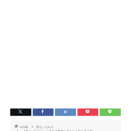
HOME
夢占いＱ＆Ａ