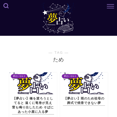
― TAG ―
ため
夢占いＱ＆Ａ
夢占いＱ＆Ａ
【夢占い】橋を渡ろうとし
【夢占い】雨のため祖母の
てると 遠くに竜巻が見え
葬式で焼香できない夢
雷も鳴り出したため そばに
あった小屋に入る夢