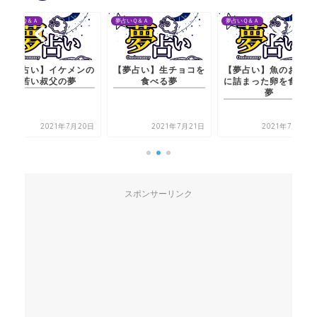
夢占いＱ＆Ａ
夢占いＱ＆Ａ
夢占いＱ＆Ａ
ケメンの
【夢占い】生チョコを
【夢占い】魚のおなか
【夢占い】
の夢
食べる夢
に詰まった卵を食べる
若い叔
夢
年7月20日
2021年7月21日
2021年7月21日
2
スポンサーリンク