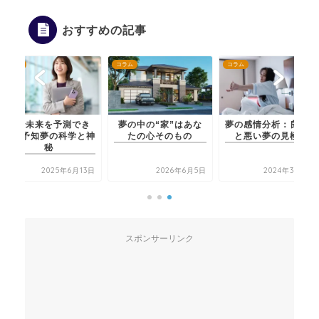
おすすめの記事
コラム
コラム
コラム
夢で未来を予測でき
夢の中の“家”はあな
夢の感情分析：良い夢
る？予知夢の科学と神
たの心そのもの
と悪い夢の見極め
秘
2025年6月13日
2026年6月5日
2024年3月15日
スポンサーリンク