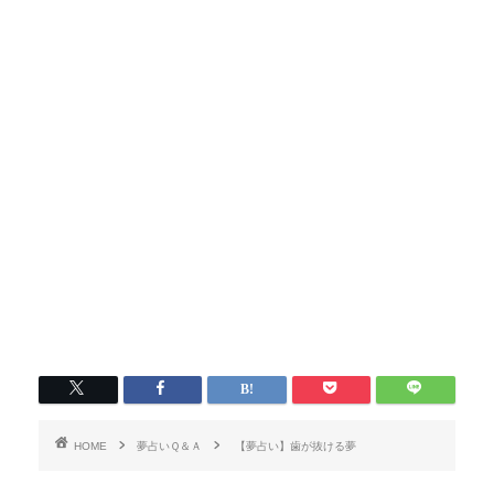
HOME
夢占いＱ＆Ａ
【夢占い】歯が抜ける夢