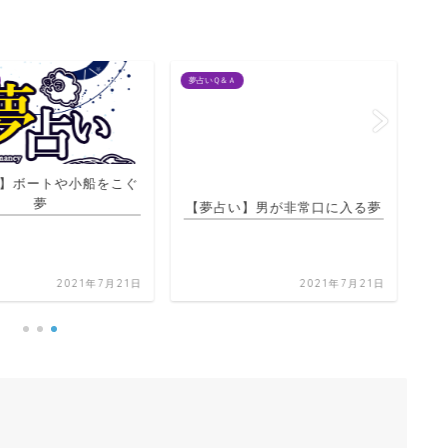
夢占いＱ＆Ａ
夢占
】ボートや小船をこぐ
【夢占い】男が非常口に入る夢
夢
【
2021年7月21日
2021年7月21日