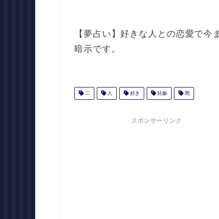
【夢占い】好きな人との恋愛で今
暗示です。
二
人
好き
妊娠
間
スポンサーリンク