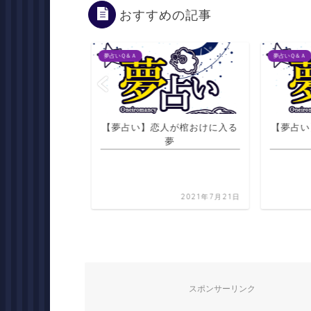
おすすめの記事
夢占いＱ＆Ａ
夢占いＱ＆Ａ
が非常口に入る夢
【夢占い】恋人が棺おけに入る
【夢占い
夢
2021年7月21日
2021年7月21日
スポンサーリンク