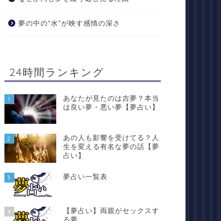
夢の中の“水”が映す感情の深さ
24時間ランキング
あなたが見たのは吉夢？本当
1
は良い夢・悪い夢【夢占い】
あの人も影響を受けてる？人
2
生を変える有名な夢の話【夢
占い】
夢占い一覧表
3
【夢占い】両親がセックスす
4
る夢