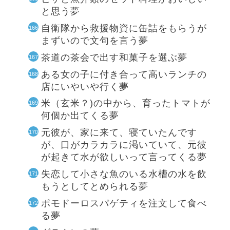
と思う夢
自衛隊から救援物資に缶詰をもらうが
まずいので文句を言う夢
茶道の茶会で出す和菓子を選ぶ夢
ある女の子に付き合って高いランチの
店にいやいや行く夢
米（玄米？)の中から、育ったトマトが
何個か出てくる夢
元彼が、家に来て、寝ていたんです
が、口がカラカラに渇いていて、元彼
が起きて水が欲しいって言ってくる夢
失恋して小さな魚のいる水槽の水を飲
もうとしてとめられる夢
ポモドーロスパゲティを注文して食べ
る夢